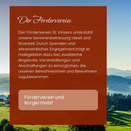
Der Förderverein
Der Förderverein St. Vinzenz unterstützt
unsere Seniorenbetreuung ideell und
finanziell. Durch Spenden und
ehrenamtliches Engagement trägt er
maßgeblich dazu bei, zusätzliche
Angebote, Veranstaltungen und
Anschaffungen zu ermöglichen, die
unseren Bewohnerinnen und Bewohnern
zugutekommen.
Förderverein und
Bürgermobil