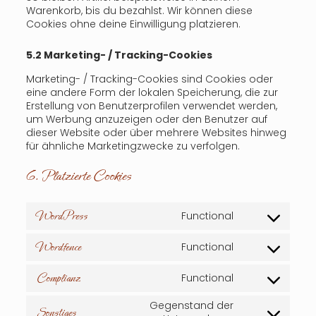
Warenkorb, bis du bezahlst. Wir können diese
Cookies ohne deine Einwilligung platzieren.
5.2 Marketing- / Tracking-Cookies
Marketing- / Tracking-Cookies sind Cookies oder
eine andere Form der lokalen Speicherung, die zur
Erstellung von Benutzerprofilen verwendet werden,
um Werbung anzuzeigen oder den Benutzer auf
dieser Website oder über mehrere Websites hinweg
für ähnliche Marketingzwecke zu verfolgen.
6. Platzierte Cookies
WordPress
Functional
Consent
to
Wordfence
Functional
service
Consent
wordpress
to
Complianz
Functional
service
Consent
wordfence
to
Gegenstand der
service
Sonstiges