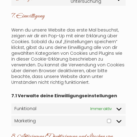
Consent
Untersuchung
complianz
to
service
7. Einwilligung
sonstiges
Wenn du unsere Website das erste Mal besuchst,
zeigen wir dir ein Pop-Up mit einer Erklärung über
Cookies. Sobald du auf „Einstellungen speichern“
klickst, gibst du uns deine Einwilligung alle von dir
gewählten Kategorien von Cookies und Plugins wie
in dieser Cookie-Erklärung beschrieben zu
verwenden. Du kannst die Verwendung von Cookies
über deinen Browser deaktivieren, aber bitte
beachte, dass unsere Website dann unter
Umständen nicht richtig funktioniert.
7.1 Verwalte deine Einwilligungseinstellungen
Funktional
Immer aktiv
Marketing
Marketing
8. Aktivierung/Deaktivierung und Löschen von