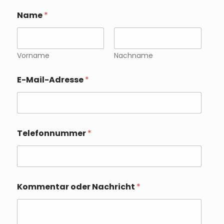
Name
*
Vorname
Nachname
E-Mail-Adresse
*
Telefonnummer
*
*
Kommentar oder Nachricht
*
D
a
t
e