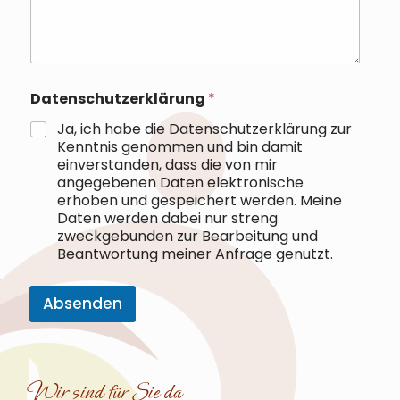
n
s
c
h
u
t
Datenschutzerklärung
*
z
e
Ja, ich habe die Datenschutzerklärung zur
r
Kenntnis genommen und bin damit
k
einverstanden, dass die von mir
l
angegebenen Daten elektronische
ä
erhoben und gespeichert werden. Meine
r
Daten werden dabei nur streng
u
zweckgebunden zur Bearbeitung und
n
Beantwortung meiner Anfrage genutzt.
g
K
o
Absenden
m
m
A
e
l
n
t
t
e
Wir sind für Sie da
a
r