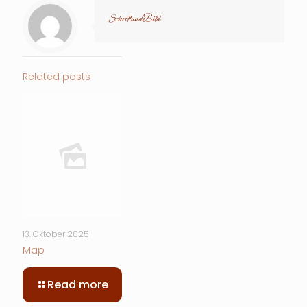
SchriftundBild
Related posts
13. Oktober 2025
Map
-
Read more
Map